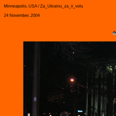
Minneapolis, USA / Za_Ukrainu_za_ii_volu
24 November, 2004