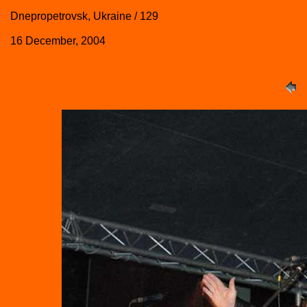
Dnepropetrovsk, Ukraine / 129
16 December, 2004