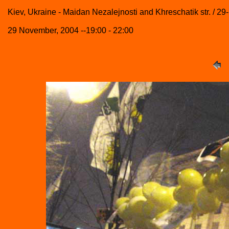
Kiev, Ukraine - Maidan Nezalejnosti and Khreschatik str. / 29
29 November, 2004 --19:00 - 22:00